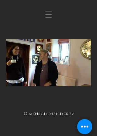
©
M
enschenbilder
T
V